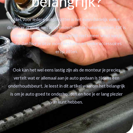
belangrijk?
Niet voor iedere autobezitter is het even duidelijk welke
dingen er precies met auto onderhoud te maken hebben. Dit is
zeker het geval wanneer je eigenlijk niets meer weet van je
auto dan hoe je deze moet besturen en welke accessoires
erop zitten.
Ook kan het wel eens lastig zijn als de monteur je precies
vertelt wat er allemaal aan je auto gedaan is tijdens een
onderhoudsbeurt. Je leest in dit artikel waarom het belangrijk
is om je auto goed te onderhouden en hoe je er lang plezier
van kunt hebben.