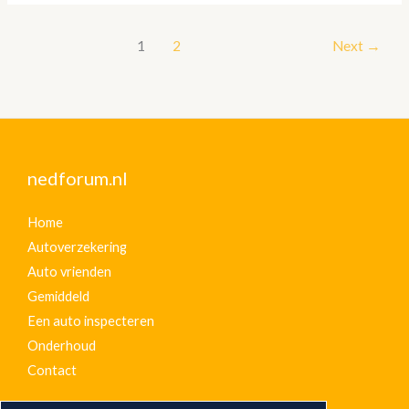
1
2
Next
→
nedforum.nl
Home
Autoverzekering
Auto vrienden
Gemiddeld
Een auto inspecteren
Onderhoud
Contact