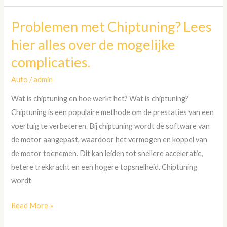
Problemen met Chiptuning? Lees
Problemen
met
hier alles over de mogelijke
Chiptuning?
complicaties.
Lees
hier
Auto
/
admin
alles
Wat is chiptuning en hoe werkt het? Wat is chiptuning?
over
Chiptuning is een populaire methode om de prestaties van een
de
voertuig te verbeteren. Bij chiptuning wordt de software van
mogelijke
de motor aangepast, waardoor het vermogen en koppel van
complicaties.
de motor toenemen. Dit kan leiden tot snellere acceleratie,
betere trekkracht en een hogere topsnelheid. Chiptuning
wordt
Read More »