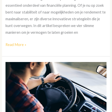
essentieel onderdeel van financiële planning. Of je nu op zoek
bent naar stabiliteit of naar mogelijkheden om je rendement te
maximaliseren, er zijn diverse innovatieve strategieën die je
kunt overwegen. In dit artikel bespreken we vier slimme
manieren om je vermogen te laten groeien en
Read More »
Waarom
is
autorijden
in
Amsterdam
zo
frustrerend?