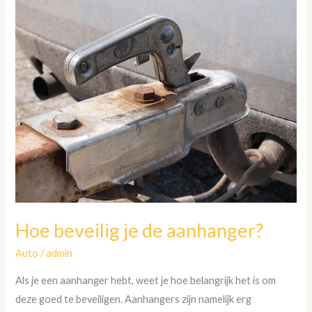
Hoe
beveilig
je
de
aanhanger?
Hoe beveilig je de aanhanger?
Auto
/
admin
Als je een aanhanger hebt, weet je hoe belangrijk het is om
deze goed te beveiligen. Aanhangers zijn namelijk erg