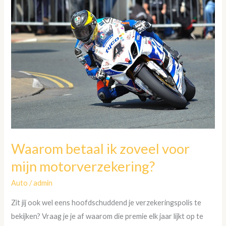
Waarom
betaal
ik
zoveel
voor
mijn
motorverzekering?
Waarom betaal ik zoveel voor
mijn motorverzekering?
Auto
/
admin
Zit jij ook wel eens hoofdschuddend je verzekeringspolis te
bekijken? Vraag je je af waarom die premie elk jaar lijkt op te