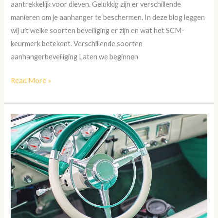
aantrekkelijk voor dieven. Gelukkig zijn er verschillende
manieren om je aanhanger te beschermen. In deze blog leggen
wij uit welke soorten beveiliging er zijn en wat het SCM-
keurmerk betekent. Verschillende soorten
aanhangerbeveiliging Laten we beginnen
Read More »
Waarom
zou
je
een
oldtimerverzekering
nemen?