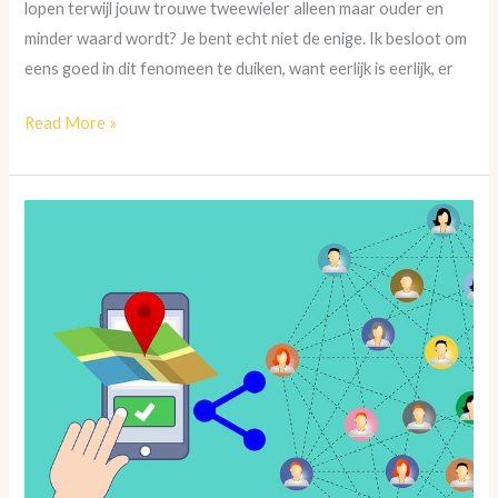
lopen terwijl jouw trouwe tweewieler alleen maar ouder en
minder waard wordt? Je bent echt niet de enige. Ik besloot om
eens goed in dit fenomeen te duiken, want eerlijk is eerlijk, er
Read More »
Efficiënt
beheer
met
een
geavanceerd
track-
systeem