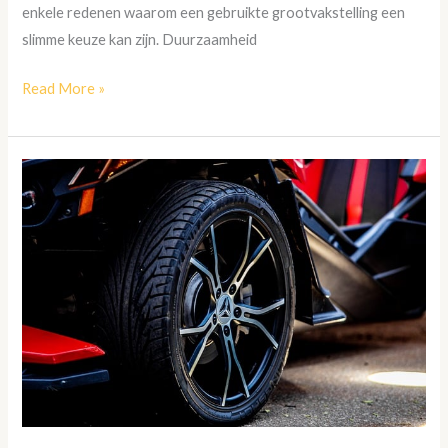
enkele redenen waarom een gebruikte grootvakstelling een
slimme keuze kan zijn. Duurzaamheid
Read More »
De
toekomst
van
auto-
evenementen:
Virtual
Reality
en
digitale
innovaties