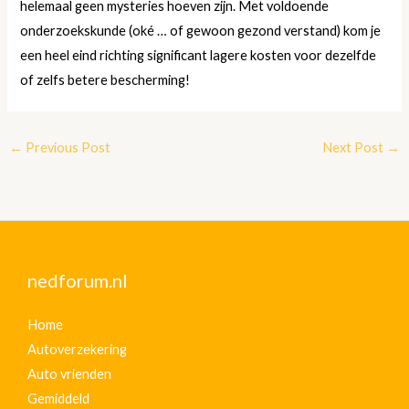
helemaal geen mysteries hoeven zijn. Met voldoende
onderzoekskunde (oké … of gewoon gezond verstand) kom je
een heel eind richting significant lagere kosten voor dezelfde
of zelfs betere bescherming!
←
Previous Post
Next Post
→
nedforum.nl
Home
Autoverzekering
Auto vrienden
Gemiddeld