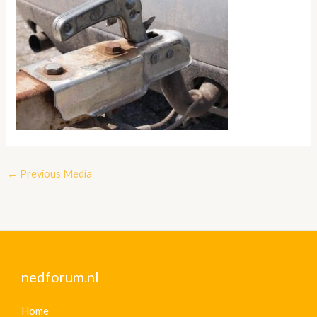
←
Previous Media
nedforum.nl
Home