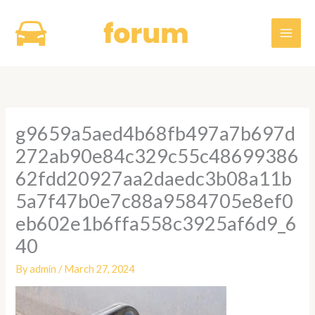
Skip
to
content
g9659a5aed4b68fb497a7b697d
272ab90e84c329c55c48699386
62fdd20927aa2daedc3b08a11b
5a7f47b0e7c88a9584705e8ef0
eb602e1b6ffa558c3925af6d9_6
40
By
admin
/
March 27, 2024